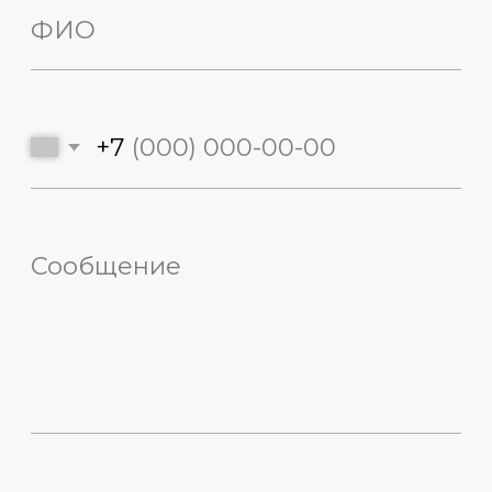
Руководство
Департаменты
Деятельность
Премия
Пожертвование
Контакты
127006, г. Москва, Успенский
переулок, 4А
+7 (916) 845-09-28
,